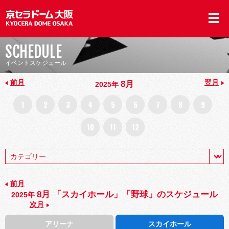
SCHEDULE
イベントスケジュール
前月
翌月
8月
2025年
1
2
3
4
5
6
7
8
9
10
11
12
前月
8月 「スカイホール」「野球」のスケジュール
2025年
次月
アリーナ
スカイホール