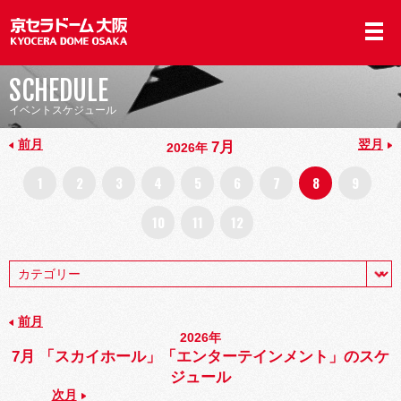
SCHEDULE
イベントスケジュール
前月
翌月
7月
2026年
1
2
3
4
5
6
7
8
9
10
11
12
前月
2026年
7月 「スカイホール」「エンターテインメント」のスケ
ジュール
次月