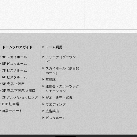
ドームフロアガイド
ドーム利用
9F スカイホール
アリーナ（グラウン
ド）
8F ビスタルーム
スカイホール（多目的
7F ビスタルーム
ホール）
6F ビスタルーム
草野球
5F 売店/上段席
運動会・スポーツレク
3F 売店/下段席/入場口
リエーション
2F グルメ/ショッピング
展示・販売・式典
B1F 駐車場
ウエディング
施設サポート
広告掲出
ビスタルーム