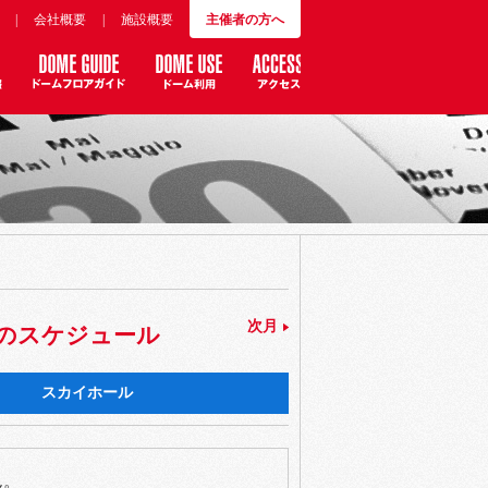
|
会社概要
|
施設概要
主催者の方へ
次月
」のスケジュール
スカイホール
ん。