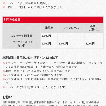
※
イベントにより営業時間変更あり。
※
「西口」「北口」からバスは進入できません。
利用料金/1日
小型～
乗用車
マイクロバス
大型バス
コンサート開催日
3,000円
-
-
アリーナイベントの
1,000円
3,000円
5,000円
ない日
車高制限：乗用車1.53m以下 バス3.6m以下
※
トランク・オープナー及びスマート・オープナー装備の車両(リモコンでトラ
ンクが開閉可能な車両)は、入庫できない場合があります。
※
車種・形態によっては入庫できない場合があります。
※
バス乗降場は、バスのみのご利用になります。
※
バス乗降場は、プロ野球開催時、当面の間ご利用いただけません（2020年7
月）。
※
イベントのない日は柱（３）が入口となります。
お願い
当駐車場及び周辺駐車場は駐車台数に制限がございます。イベント日は周辺道路が大
変混雑いたします。近隣の方、走行中のお車の方のご迷惑にもなりますので、お車で