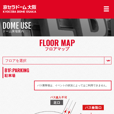
DOME USE
ドーム来場案内
FLOOR MAP
フロアマップ
B1F:PARKING
駐車場
バス乗降場は、イベントの状況によってはご利用できません。