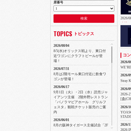
席番号
2026/0
オリッ
TOPICS
トピックス
2026/08/04
8/5(水)オリックス戦より、東口付
コン
近ワゴンにクラフトビールが登
場！
2026/0
2026/0
WE’RE
2026/07/31
オリッ
8月は2階モール東口付近に飲食ワ
2026/0
ゴンが登場！
Stray 
2026/06/17
2026/0
9月1日（火）・2日（水）読売ジャ
2026
イアンツ主催 2階外野レストラン
[춤(CH
「パノラマビアホール グリルフ
2026/1
ェスタ」観戦チケット販売のご案
内
YOASO
STADI
2026/06/01
2026/1
8月の阪神タイガース主催試合「2F
2026 
外野レストランチケット」のご案