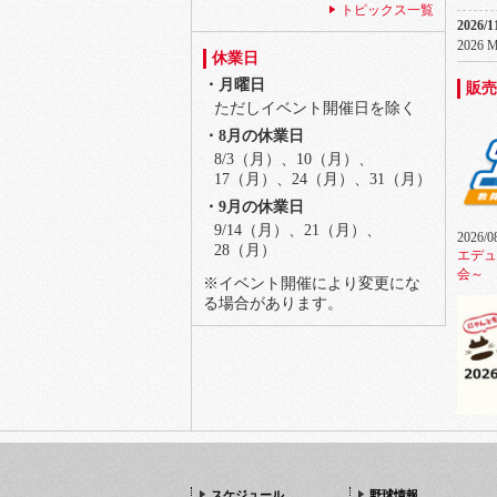
トピックス一覧
内
2026/1
2026
2026/05/15
休業日
8月4日(火)ソフトバンク主催公式
2026/1
戦 ２F外野レストランチケットの
・月曜日
販売
BIGB
ご案内
ただしイベント開催日を除く
2026/1
2026/04/03
・8月の休業日
EXILE
【火曜日はトレカの日！】Bs練習
8/3（月）、10（月）、
LDH P
見学ツアー参加者限定電子トレカ
17（月）、24（月）、31（月）
を配布！
2026/1
・9月の休業日
Fujii 
2026/02/27
9/14（月）、21（月）、
2026/0
場内販売飲食メニュー価格改定の
2026/1
28（月）
エデュ
お知らせ
Fujii 
会～
※イベント開催により変更にな
2026/02/27
2027/0
る場合があります。
場内飲食売店に新店舗がオープ
Bruno M
ン！
2027/0
2026/02/13
BUMP 
2026シーズン、オリックス戦の各
Clavis
種見学ツアー開催！
2027/0
2026/0
2026/02/05
Da-iC
にゃん
「築地 銀だこ」閉店のお知らせ
2027/0
2025/12/26
ENHY
スケジュール
野球情報
IN JA