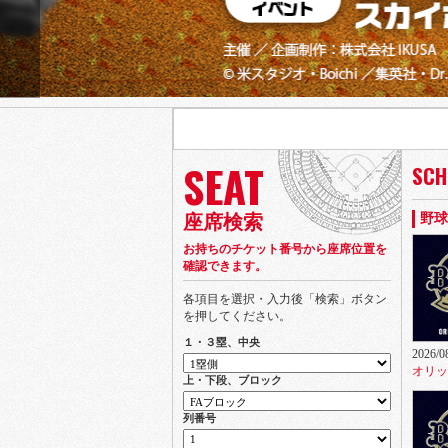
Prev
SEAT
SCH
座席検索
野球
お持ちのチケット番号から座席位置を
確認できます。
各項目を選択・入力後「検索」ボタン
を押してください。
１・３塁、中央
2026/0
オリッ
上・下段、ブロック
列番号