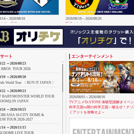
8/14～2026/08/16
2026/08/18～2026/08/20
クスvs日本ハム
阪神vsヤクルト
サート
エンターテインメント
8/22 ～2026/08/23
8/25～2026/08/27
2026/08/28～2026/08/30
 BROS. TOUR 2026
クスvs楽天
オリックスvsソフトバンク
9/19 ～2026/09/20
Kids World Tour 〈 RUN IT JAPAN 〉
9/22 ～2026/09/23
-27 BABYMONSTER WORLD TOUR
2026/08/01～2026/08/16
OOM)] IN JAPAN
TVアニメDr.STONE 体験型謎解きイベ
科学王国vs闇の科学王国～唆るぜ！ナゾ
0/24 ～2026/10/25
くアジトを攻略せよ～
BI ASIA 10-CITY DOME &
UM TOUR 2026-2027
1/14 ～2026/11/15
INI DOME LIVE TOUR