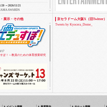
1/20 ～2026/11/21
 MAMA AWARDS
2026/08/13
1/27 ～2026/11/29
・展示・その他
京セラドーム大阪X（旧Twitter）
KANSAI COLLECTION 2026
ANG 2026 WORLD TOUR
AUTUMN&WINTER
Tweets by Kyocera_Dome_
2/05 ～2026/12/06
 25th ANNIVERSARY BEST LIVE ～
ERFECT YEAR 2026～
2/10
Kaze Prema World Tour
8/17
2/12 ～2026/12/13
すぽ！～教員のための体育授業研究
Kaze Prema World Tour
1/19 ～2027/01/20
ars : The Romantic Tour in Japan
1/23 ～2027/01/24
OF CHICKEN TOUR 2026-2027 Ratio
2/13 ～2027/02/14
8/22
E DAY DOME PHASE 2027
ともニャンズマーケット
2/19 ～2027/02/20
PEN WORLD TOUR ‘BLOOD SAGA’
イベント情報
座席案内
チケット情報
PAN