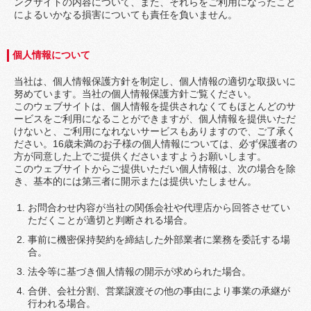
ンクサイトの内容について、また、それらをご利用になったこと
によるいかなる損害についても責任を負いません。
個人情報について
当社は、個人情報保護方針を制定し、個人情報の適切な取扱いに
努めています。当社の個人情報保護方針ご覧ください。
このウェブサイトは、個人情報を提供されなくてもほとんどのサ
ービスをご利用になることができますが、個人情報を提供いただ
けないと、ご利用になれないサービスもありますので、ご了承く
ださい。16歳未満のお子様の個人情報については、必ず保護者の
方が同意した上でご提供くださいますようお願いします。
このウェブサイトからご提供いただい個人情報は、次の場合を除
き、基本的には第三者に開示または提供いたしません。
お問合わせ内容が当社の関係会社や代理店から回答させてい
ただくことが適切と判断される場合。
事前に機密保持契約を締結した外部業者に業務を委託する場
合。
法令等に基づき個人情報の開示が求められた場合。
合併、会社分割、営業譲渡その他の事由により事業の承継が
行われる場合。