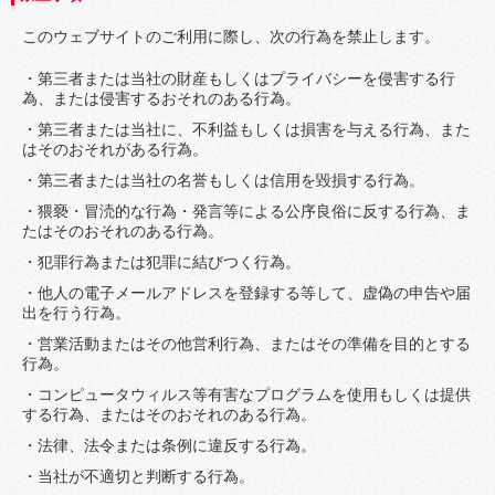
このウェブサイトのご利用に際し、次の行為を禁止します。
・第三者または当社の財産もしくはプライバシーを侵害する行
為、または侵害するおそれのある行為。
・第三者または当社に、不利益もしくは損害を与える行為、また
はそのおそれがある行為。
・第三者または当社の名誉もしくは信用を毀損する行為。
・猥褻・冒涜的な行為・発言等による公序良俗に反する行為、ま
たはそのおそれのある行為。
・犯罪行為または犯罪に結びつく行為。
・他人の電子メールアドレスを登録する等して、虚偽の申告や届
出を行う行為。
・営業活動またはその他営利行為、またはその準備を目的とする
行為。
・コンピュータウィルス等有害なプログラムを使用もしくは提供
する行為、またはそのおそれのある行為。
・法律、法令または条例に違反する行為。
・当社が不適切と判断する行為。