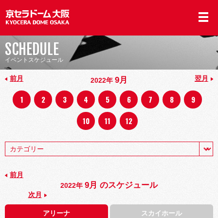
SCHEDULE
イベントスケジュール
前月
翌月
9月
2022年
1
2
3
4
5
6
7
8
9
10
11
12
前月
9月 のスケジュール
2022年
次月
アリーナ
スカイホール