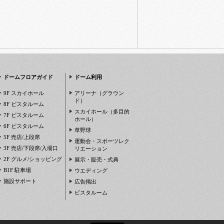
ドームフロアガイド
ドーム利用
9F スカイホール
アリーナ（グラウン
ド）
8F ビスタルーム
スカイホール（多目的
7F ビスタルーム
ホール）
6F ビスタルーム
草野球
5F 売店/上段席
運動会・スポーツレク
3F 売店/下段席/入場口
リエーション
2F グルメ/ショッピング
展示・販売・式典
B1F 駐車場
ウエディング
施設サポート
広告掲出
ビスタルーム