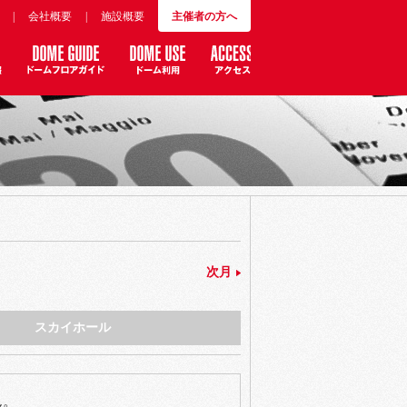
|
会社概要
|
施設概要
主催者の方へ
次月
スカイホール
ん。