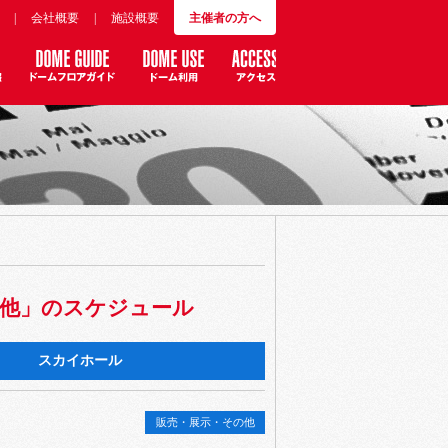
|
会社概要
|
施設概要
主催者の方へ
の他」のスケジュール
スカイホール
販売・展示・その他