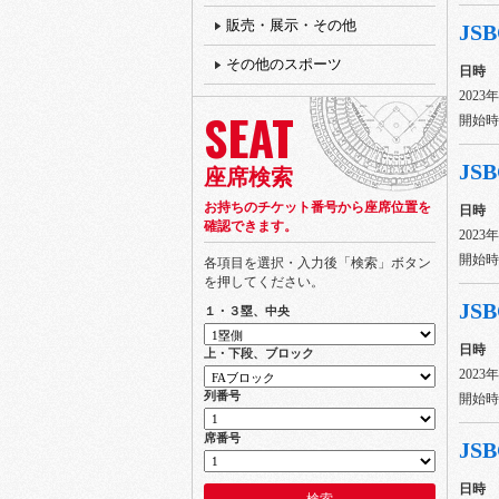
販売・展示・その他
JSB
その他のスポーツ
日時
2023
SEAT
開始時間
JSB
座席検索
お持ちのチケット番号から座席位置を
日時
確認できます。
2023
開始時間
各項目を選択・入力後「検索」ボタン
を押してください。
JSB
１・３塁、中央
日時
上・下段、ブロック
2023
列番号
開始時間
席番号
JSB
日時