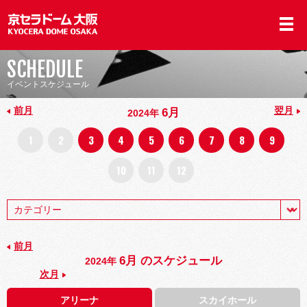
SCHEDULE
イベントスケジュール
前月
翌月
6月
2024年
1
2
3
4
5
6
7
8
9
10
11
12
前月
6月 のスケジュール
2024年
次月
アリーナ
スカイホール