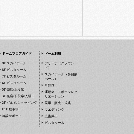
ドームフロアガイド
ドーム利用
9F スカイホール
アリーナ（グラウン
ド）
8F ビスタルーム
スカイホール（多目的
7F ビスタルーム
ホール）
6F ビスタルーム
草野球
5F 売店/上段席
運動会・スポーツレク
3F 売店/下段席/入場口
リエーション
2F グルメ/ショッピング
展示・販売・式典
B1F 駐車場
ウエディング
施設サポート
広告掲出
ビスタルーム