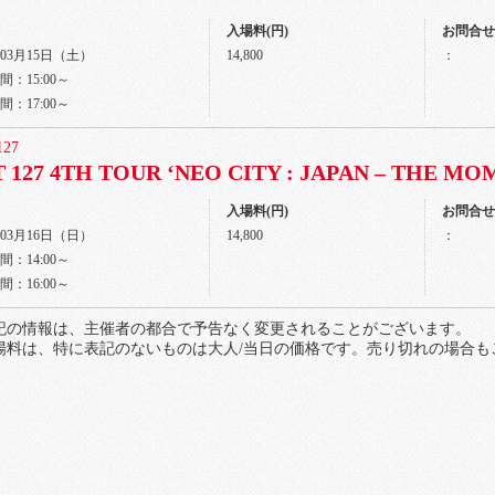
入場料(円)
お問合せ先
年03月15日（土）
14,800
：
：15:00～
：17:00～
127
 127 4TH TOUR ‘NEO CITY : JAPAN – THE M
入場料(円)
お問合せ先
年03月16日（日）
14,800
：
：14:00～
：16:00～
記の情報は、主催者の都合で予告なく変更されることがございます。
場料は、特に表記のないものは大人/当日の価格です。売り切れの場合も