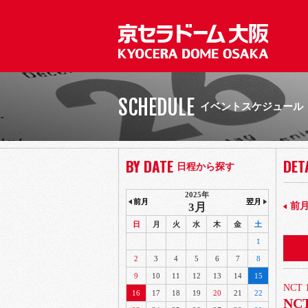
SCHEDULE
イベントスケジュール
BY DATE
DET
日程から探す
2025年
前月
翌月
3月
前
日
月
火
水
木
金
土
1
2
3
4
5
6
7
8
9
10
11
12
13
14
15
NCT 
16
17
18
19
20
21
22
NCT