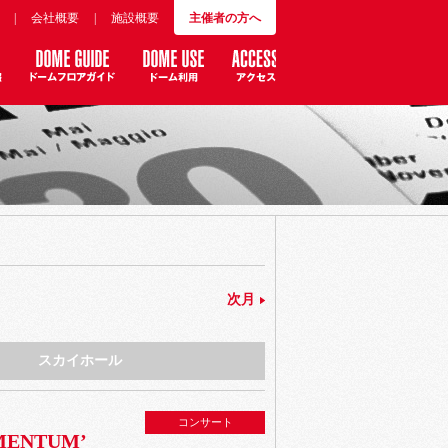
|
会社概要
|
施設概要
主催者の方へ
次月
スカイホール
コンサート
OMENTUM’