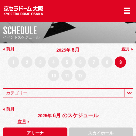
SCHEDULE
イベントスケジュール
前月
翌月
6月
2025年
1
2
3
4
5
6
7
8
9
10
11
12
前月
6月 のスケジュール
2025年
次月
アリーナ
スカイホール