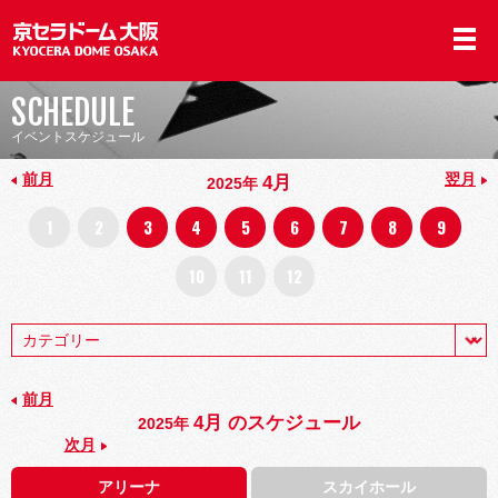
SCHEDULE
イベントスケジュール
前月
翌月
4月
2025年
1
2
3
4
5
6
7
8
9
10
11
12
前月
4月 のスケジュール
2025年
次月
アリーナ
スカイホール