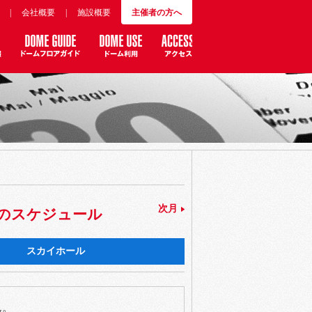
|
会社概要
|
施設概要
主催者の方へ
次月
」のスケジュール
スカイホール
ん。