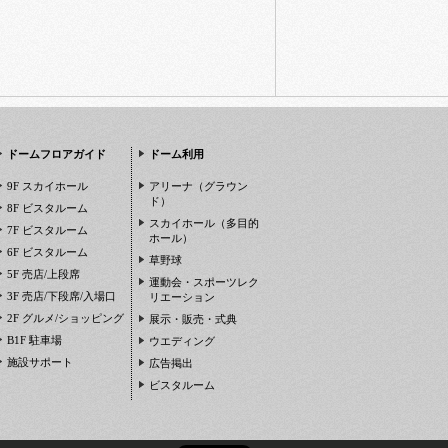
ドームフロアガイド
ドーム利用
9F スカイホール
アリーナ（グラウン
ド）
8F ビスタルーム
スカイホール（多目的
7F ビスタルーム
ホール）
6F ビスタルーム
草野球
5F 売店/上段席
運動会・スポーツレク
3F 売店/下段席/入場口
リエーション
2F グルメ/ショッピング
展示・販売・式典
B1F 駐車場
ウエディング
施設サポート
広告掲出
ビスタルーム