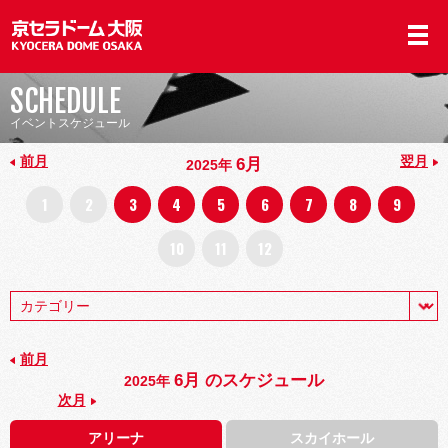
SCHEDULE
イベントスケジュール
前月
翌月
6月
2025年
1
2
3
4
5
6
7
8
9
10
11
12
前月
6月 のスケジュール
2025年
次月
アリーナ
スカイホール