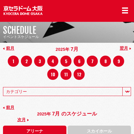
SCHEDULE
イベントスケジュール
前月
翌月
7月
2025年
1
2
3
4
5
6
7
8
9
10
11
12
前月
7月 のスケジュール
2025年
次月
アリーナ
スカイホール