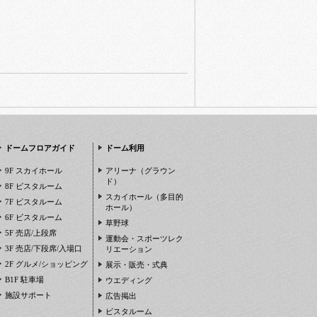
ドームフロアガイド
ドーム利用
9F スカイホール
アリーナ（グラウン
ド）
8F ビスタルーム
スカイホール（多目的
7F ビスタルーム
ホール）
6F ビスタルーム
草野球
5F 売店/上段席
運動会・スポーツレク
3F 売店/下段席/入場口
リエーション
2F グルメ/ショッピング
展示・販売・式典
B1F 駐車場
ウエディング
施設サポート
広告掲出
ビスタルーム