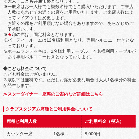
※大人・こども共通価格となります。。
※一般席はお一人様でも複数名様でもご購入いただけます。ご来店
人数にあわせてお近くの席をご用意いたします。ご来店人数によ
ってレイアウトは変更します。
お近くの席をご利用頂けない場合もありますので、あらかじめご
了承願います。
※
★
印の席は、固定料金となります。
※パーティールームは12名様利用となり、専用バルコニー付きとな
っております。
※ホームランデッキは、2名様利用テーブル、４名様利用テーブルが
あり専用バルコニー付きとなっております。
◆こども料金について
こども料金はございません。
３歳以下は無料です。ただしお席が必要な場合は大人1名様分の料金
が発生します。
≫スターダイナー 座席のご案内など詳細はこちら
クラブスタジアム席種とご利用料金について
席種と利用人数
ご利用料金（税込）
カウンター席
1名様～
8,000円～