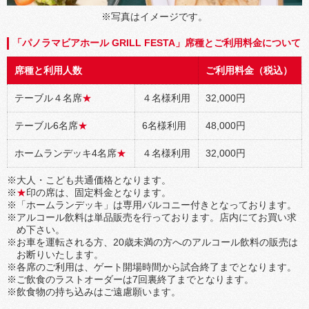
※写真はイメージです。
「パノラマビアホール GRILL FESTA」席種とご利用料金について
席種と利用人数
ご利用料金（税込）
テーブル４名席
★
４名様利用
32,000円
テーブル6名席
★
6名様利用
48,000円
ホームランデッキ4名席
★
４名様利用
32,000円
※大人・こども共通価格となります。
※
★
印の席は、固定料金となります。
※「ホームランデッキ」は専用バルコニー付きとなっております。
※アルコール飲料は単品販売を行っております。店内にてお買い求
め下さい。
※お車を運転される方、20歳未満の方へのアルコール飲料の販売は
お断りいたします。
※各席のご利用は、ゲート開場時間から試合終了までとなります。
※ご飲食のラストオーダーは7回裏終了までとなります。
※飲食物の持ち込みはご遠慮願います。