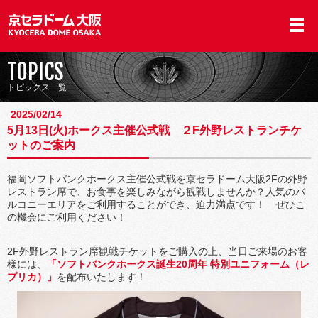
TOPICS
トピックス一覧
2025/02/14
5月13日(火)ホークス主催公式戦 ２F外野レストランチケ
ットのご案内
福岡ソフトバンクホークス主催公式戦を京セラドーム大阪2Fの外野
レストラン席で、お食事を楽しみながら観戦しませんか？人気のバ
ルコニーエリアをご利用することができ、迫力満点です！ ぜひこ
の機会にご利用ください！
2F外野レストラン席観戦チケットをご購入の上、当日ご来場のお客
様には、
「ソフトバンクホークス誕生20周年 特別ユニフォーム（レ
プリカ）」
を配布いたします！