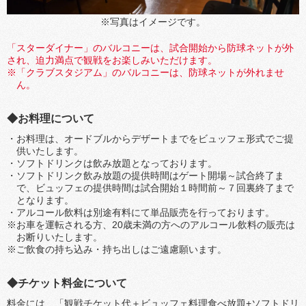
※写真はイメージです。
「スターダイナー」のバルコニーは、試合開始から防球ネットが外
され、迫力満点で観戦をお楽しみいただけます。
「クラブスタジアム」のバルコニーは、防球ネットが外れませ
ん。
◆お料理について
・お料理は、オードブルからデザートまでをビュッフェ形式でご提
供いたします。
・ソフトドリンクは飲み放題となっております。
・ソフトドリンク飲み放題の提供時間はゲート開場～試合終了ま
で、ビュッフェの提供時間は試合開始１時間前～７回裏終了まで
となります。
・アルコール飲料は別途有料にて単品販売を行っております。
※お車を運転される方、20歳未満の方へのアルコール飲料の販売は
お断りいたします。
※ご飲食の持ち込み・持ち出しはご遠慮願います。
◆チケット料金について
料金には、「観戦チケット代＋ビュッフェ料理食べ放題+ソフトドリ