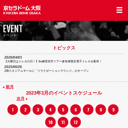
EVENT
イベント
トピックス
2026/04/03
【火曜日はトレカの日！】Bs練習見学ツアー参加者限定電子トレカを配布！
2025/06/26
2階スタジアムモールに「リラクゼーションラウンジ」がオープン
前月
2023年3月
のイベントスケジュール
次月
1
2
3
4
5
6
7
8
9
10
11
12