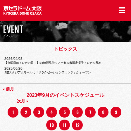
EVENT
イベント
トピックス
2026/04/03
【火曜日はトレカの日！】Bs練習見学ツアー参加者限定電子トレカを配布！
2025/06/26
2階スタジアムモールに「リラクゼーションラウンジ」がオープン
前月
2023年9月
のイベントスケジュール
次月
1
2
3
4
5
6
7
8
9
10
11
12