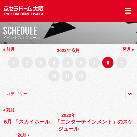
SCHEDULE
イベントスケジュール
前月
翌月
6月
2022年
1
2
3
4
5
6
7
8
9
10
11
12
前月
2022年
6月 「スカイホール」「エンターテインメント」のスケ
ジュール
次月