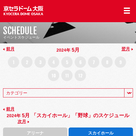
SCHEDULE
イベントスケジュール
前月
翌月
5月
2024年
1
2
3
4
5
6
7
8
9
10
11
12
前月
5月 「スカイホール」「野球」のスケジュール
2024年
次月
アリーナ
スカイホール