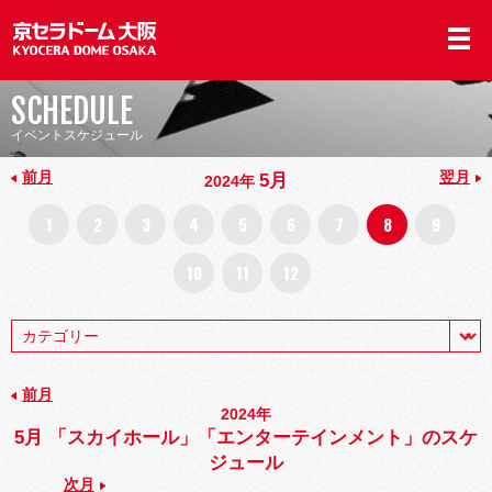
SCHEDULE
イベントスケジュール
前月
翌月
5月
2024年
1
2
3
4
5
6
7
8
9
10
11
12
前月
2024年
5月 「スカイホール」「エンターテインメント」のスケ
ジュール
次月