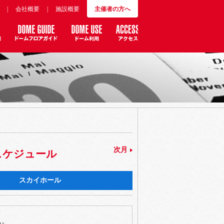
|
会社概要
|
施設概要
主催者の方へ
次月
スケジュール
スカイホール
ん。