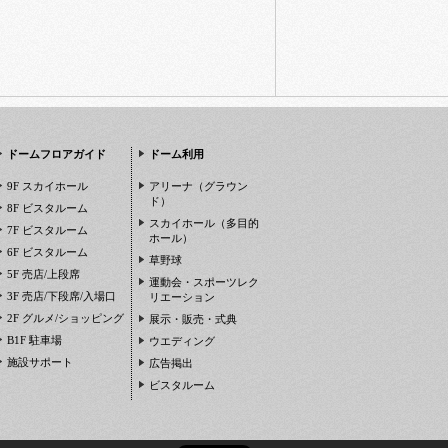
ドームフロアガイド
ドーム利用
9F スカイホール
アリーナ（グラウン
ド）
8F ビスタルーム
スカイホール（多目的
7F ビスタルーム
ホール）
6F ビスタルーム
草野球
5F 売店/上段席
運動会・スポーツレク
3F 売店/下段席/入場口
リエーション
2F グルメ/ショッピング
展示・販売・式典
B1F 駐車場
ウエディング
施設サポート
広告掲出
ビスタルーム